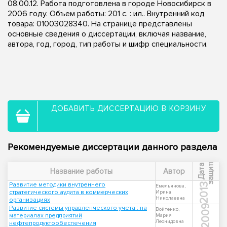
08.00.12. Работа подготовлена в городе Новосибирск в
2006 году. Объем работы: 201 с. : ил.. Внутренний код
товара: 01003028340. На странице представлены
основные сведения о диссертации, включая название,
автора, год, город, тип работы и шифр специальности.
ДОБАВИТЬ ДИССЕРТАЦИЮ В КОРЗИНУ
Рекомендуемые диссертации данного раздела
ы
Д
а
т
а
з
а
щ
и
т
Название работы
Автор
Развитие методики внутреннего
2013
Емельянова,
стратегического аудита в коммерческих
Ирина
Николаевна
организациях
2009
Развитие системы управленческого учета : на
Войтенко,
материалах предприятий
Мария
Леонидовна
нефтепродуктообеспечения