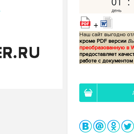
01
+
Наш сайт выгодно отл
кроме PDF версии
Вы
преобразованную в 
предоставляет качес
работе с документом