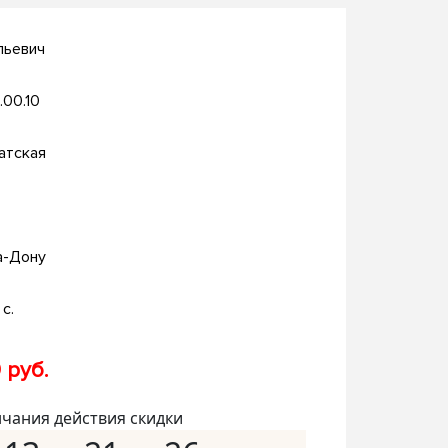
льевич
.00.10
атская
а-Дону
с.
 руб.
нчания действия скидки