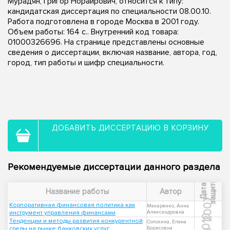
Мурадян, Григор Норайрович, относится к типу:
кандидатская диссертация по специальности 08.00.10.
Работа подготовлена в городе Москва в 2001 году.
Объем работы: 164 с.. Внутренний код товара:
01000326696. На странице представлены основные
сведения о диссертации, включая название, автора, год,
город, тип работы и шифр специальности.
ДОБАВИТЬ ДИССЕРТАЦИЮ В КОРЗИНУ
Рекомендуемые диссертации данного раздела
ы
Д
а
т
а
з
а
щ
и
т
Название работы
Автор
2007
Корпоративная финансовая политика как
Макаренко, Анна
инструмент управления финансами
Александровна
2010
Тенденции и методы развития конкурентной
Солохина, Елена
среды на рынке банковских услуг
Борисовна