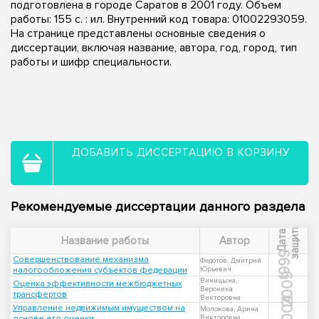
подготовлена в городе Саратов в 2001 году. Объем
работы: 155 с. : ил. Внутренний код товара: 01002293059.
На странице представлены основные сведения о
диссертации, включая название, автора, год, город, тип
работы и шифр специальности.
ДОБАВИТЬ ДИССЕРТАЦИЮ В КОРЗИНУ
Рекомендуемые диссертации данного раздела
ы
Д
а
т
а
з
а
щ
и
т
Название работы
Автор
1999
Совершенствование механизма
Федотов, Дмитрий
налогообложения субъектов федерации
Юрьевич
2009
Виницына,
Оценка эффективности межбюджетных
Вероника
трансфертов
Викторовна
2004
Управление недвижимым имуществом на
Молокова, Арина
основе его оценки
Викторовна