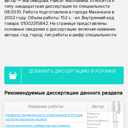
автор — Магомедова, Раисат Маллаевна, относится к
типу: кандидатская диссертация по специальности
08.00.10. Работа подготовлена в городе Махачкала в
2002 году. Объем работы: 152 с. : ил. Внутренний код
товара: 01002315842. На странице представлены
основные сведения о диссертации, включая название,
автора, год, город, тип работы и шифр специальности.
ДОБАВИТЬ ДИССЕРТАЦИЮ В КОРЗИНУ
Рекомендуемые диссертации данного раздела
ы
Д
а
т
а
з
а
щ
и
т
Название работы
Автор
2012
Ромашко,
Развитие медицинского страхования в России
Никита
на региональном уровне
Александрович
2002
Климонов,
Облигационные займы как инструмент
Леонид