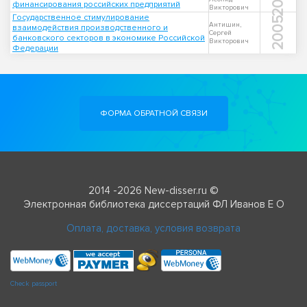
финансирования российских предприятий
Викторович
Государственное стимулирование
2005
Антишин,
взаимодействия производственного и
Сергей
банковского секторов в экономике Российской
Викторович
Федерации
ФОРМА ОБРАТНОЙ СВЯЗИ
2014 -2026 New-disser.ru ©
Электронная библиотека диссертаций ФЛ Иванов Е О
Оплата, доставка, условия возврата
Check passport