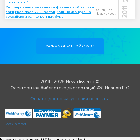
предприятий
Формирование механизма финансовой защиты
2011
Сачёв, Лев
пайщиков паевых инвестиционных фондов на
Владимирович
российском рынке ценных бумаг
ФОРМА ОБРАТНОЙ СВЯЗИ
2014 -2026 New-disser.ru ©
Электронная библиотека диссертаций ФЛ Иванов Е О
Оплата, доставка, условия возврата
Check passport
Время генерации: 0.116, запросов: 962