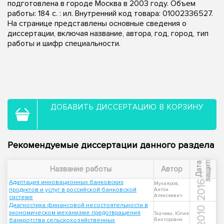
подготовлена в городе Москва в 2003 году. Объем
работы: 184 с. : ил. Внутренний код товара: 01002336527.
На странице представлены основные сведения о
диссертации, включая название, автора, год, город, тип
работы и шифр специальности.
ДОБАВИТЬ ДИССЕРТАЦИЮ В КОРЗИНУ
Рекомендуемые диссертации данного раздела
ы
Д
а
т
а
з
а
щ
и
т
Название работы
Автор
Адаптация инновационных банковских
2016
Мукаяров,
продуктов и услуг в российской банковской
Антон
Алексеевич
системе
Диагностика финансовой несостоятельности в
2010
экономическом механизме предотвращения
Ткачева, Юлия
банкротства сельскохозяйственных
Викторовна