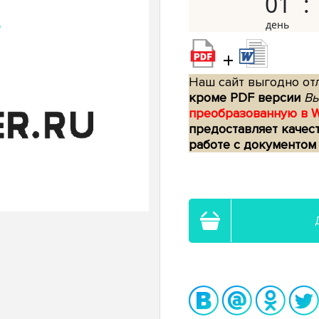
01
+
Наш сайт выгодно отл
кроме PDF версии
Вы
преобразованную в 
предоставляет качес
работе с документом