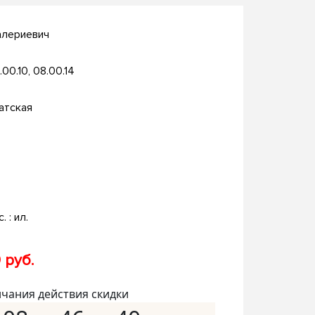
алериевич
.00.10, 08.00.14
атская
. : ил.
 руб.
нчания действия скидки