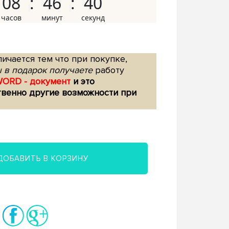
08
46
39
ичается тем что при покупке,
 в подарок получаете
работу
WORD - документ
и это
твенно другие возможности при
ДОБАВИТЬ В КОРЗИНУ