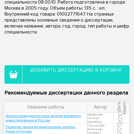
специальности 08.00.10. Работа подготовлена в городе
Москва в 2005 году. Объем работы: 135 с. : ил..
Внутренний код товара: 01002771647. На странице
представлены основные сведения о диссертации,
включая название, автора, год, город, тип работы и шифр
специальности.
ДОБАВИТЬ ДИССЕРТАЦИЮ В КОРЗИНУ
Рекомендуемые диссертации данного раздела
ы
Д
а
т
а
з
а
щ
и
т
Название работы
Автор
2010
Щербакова,
Финансовая диагностика рисков внешнего
Наталья
инвестирования в России
Сергеевна
2011
Пышнограй,
Развитие рынка муниципальных ценных
Александр
бумаг в России
Петрович