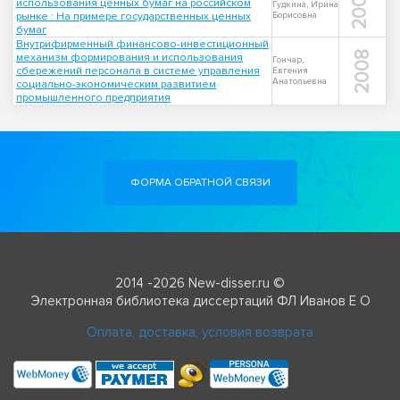
2001
использования ценных бумаг на российском
Гудкина, Ирина
рынке : На примере государственных ценных
Борисовна
бумаг
Внутрифирменный финансово-инвестиционный
2008
механизм формирования и использования
Гончар,
сбережений персонала в системе управления
Евгения
Анатольевна
социально-экономическим развитием
промышленного предприятия
ФОРМА ОБРАТНОЙ СВЯЗИ
2014 -2026 New-disser.ru ©
Электронная библиотека диссертаций ФЛ Иванов Е О
Оплата, доставка, условия возврата