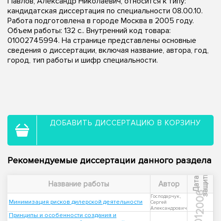
Павлов, Александр Николаевич, относится к типу:
кандидатская диссертация по специальности 08.00.10.
Работа подготовлена в городе Москва в 2005 году.
Объем работы: 132 с.. Внутренний код товара:
01002745994. На странице представлены основные
сведения о диссертации, включая название, автора, год,
город, тип работы и шифр специальности.
ДОБАВИТЬ ДИССЕРТАЦИЮ В КОРЗИНУ
Рекомендуемые диссертации данного раздела
ы
Д
а
т
а
з
а
щ
и
т
Название работы
Автор
2006
Господарчук,
Минимизация рисков дилерской деятельности
Сергей
Александрович
Принципы и особенности создания и