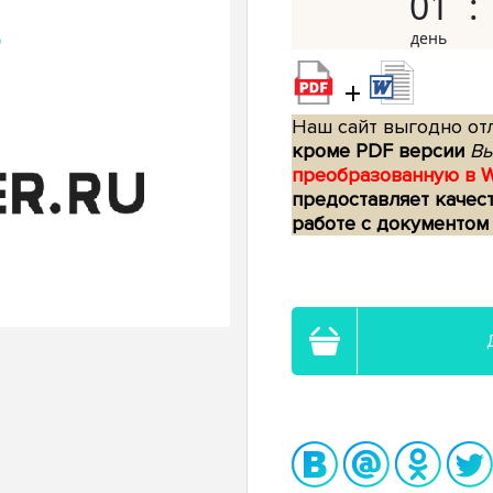
01
+
Наш сайт выгодно отл
кроме PDF версии
Вы
преобразованную в 
предоставляет качес
работе с документом