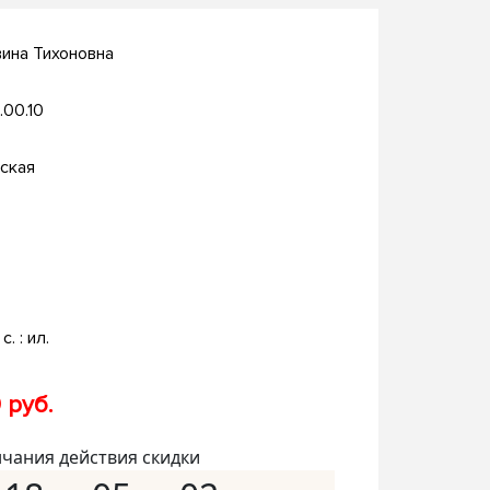
вина Тихоновна
.00.10
ская
с. : ил.
 руб.
нчания действия скидки