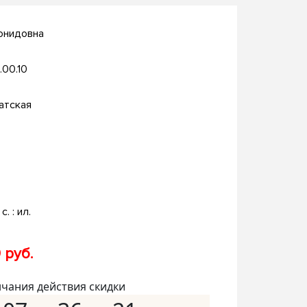
онидовна
.00.10
атская
с. : ил.
 руб.
нчания действия скидки