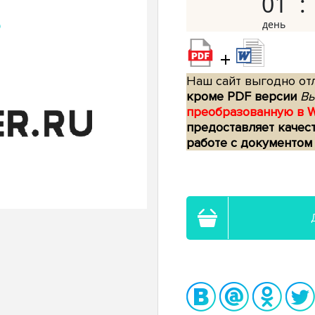
01
+
Наш сайт выгодно отл
кроме PDF версии
Вы
преобразованную в 
предоставляет качес
работе с документом