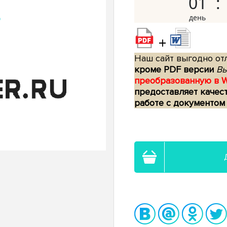
01
+
Наш сайт выгодно отл
кроме PDF версии
Вы
преобразованную в 
предоставляет качес
работе с документом