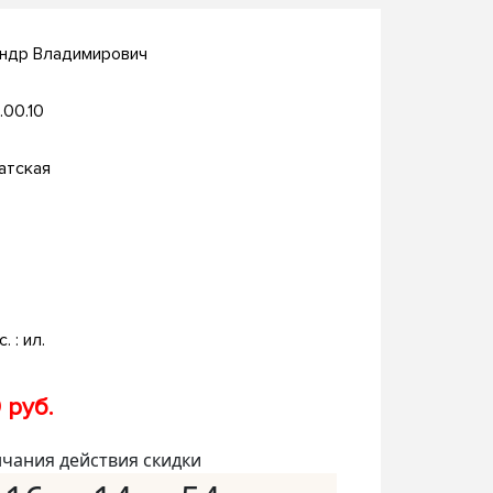
андр Владимирович
.00.10
атская
. : ил.
 руб.
нчания действия скидки