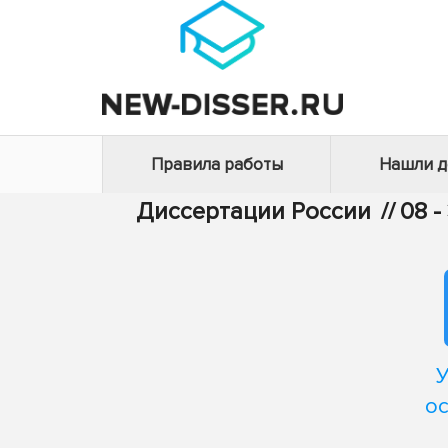
Правила работы
Нашли 
Диссертации России
//
08 
У
о