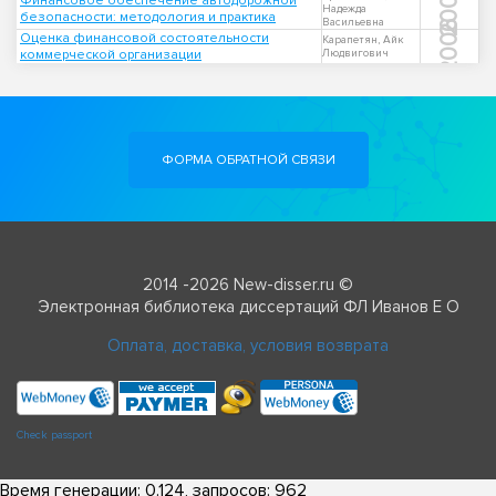
2008
Финансовое обеспечение автодорожной
Надежда
безопасности: методология и практика
Васильевна
2006
Оценка финансовой состоятельности
Карапетян, Айк
коммерческой организации
Людвигович
ФОРМА ОБРАТНОЙ СВЯЗИ
2014 -2026 New-disser.ru ©
Электронная библиотека диссертаций ФЛ Иванов Е О
Оплата, доставка, условия возврата
Check passport
Время генерации: 0.124, запросов: 962