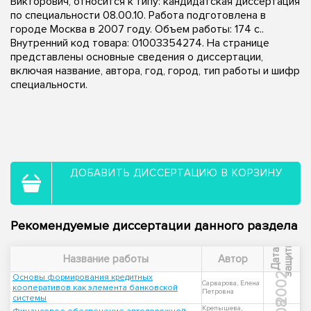
Викторович, относится к типу: кандидатская диссертация
по специальности 08.00.10. Работа подготовлена в
городе Москва в 2007 году. Объем работы: 174 с..
Внутренний код товара: 01003354274. На странице
представлены основные сведения о диссертации,
включая название, автора, год, город, тип работы и шифр
специальности.
ДОБАВИТЬ ДИССЕРТАЦИЮ В КОРЗИНУ
Рекомендуемые диссертации данного раздела
ы
Д
а
т
а
з
а
щ
и
т
Название работы
Автор
2002
Основы формирования кредитных
Сарварова, Елена
кооперативов как элемента банковской
Петровна
системы
Крепышева,