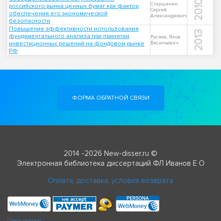
2010
Старшинин,
российского рынка ценных бумаг как фактор
Сергей
обеспечения его экономической
Александрович
безопасности
Повышение эффективности использования
2013
фундаментального анализа при принятии
Русяев, Яков
инвестиционных решений на фондовом рынке
Васильевич
РФ
ФОРМА ОБРАТНОЙ СВЯЗИ
2014 -2026 New-disser.ru ©
Электронная библиотека диссертаций ФЛ Иванов Е О
Оплата, доставка, условия возврата
Check passport