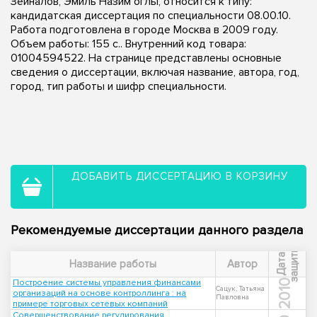
Зейналов, Эмиль Назим оглы, относится к типу:
кандидатская диссертация по специальности 08.00.10.
Работа подготовлена в городе Москва в 2009 году.
Объем работы: 155 с.. Внутренний код товара:
01004594522. На странице представлены основные
сведения о диссертации, включая название, автора, год,
город, тип работы и шифр специальности.
ДОБАВИТЬ ДИССЕРТАЦИЮ В КОРЗИНУ
Рекомендуемые диссертации данного раздела
ы
Д
а
т
а
з
а
щ
и
т
Название работы
Автор
Построение системы управления финансами
2010
Сацук, Татьяна
организаций на основе контроллинга : на
Павловна
примере торговых сетевых компаний
Совершенствование регулирования