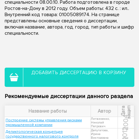
специальности 08.00.10. Работа подготовлена в городе
Ростов-на-Дону в 2012 году. Объем работы: 432 с. : ил..
Внутренний код товара: 01005089174. На странице
представлены основные сведения о диссертации,
включая название, автора, год, город, тип работы и шифр
специальности.
ДОБАВИТЬ ДИССЕРТАЦИЮ В КОРЗИНУ
Рекомендуемые диссертации данного раздела
ы
Д
а
т
а
з
а
щ
и
т
Название работы
Автор
2004
Литвиненко,
Построение системы управления рисками
Николай
промышленной компании
Петрович
2012
Депутатова,
Деликтологическая концепция
Ирина
государственного налогового контроля
Викторовна