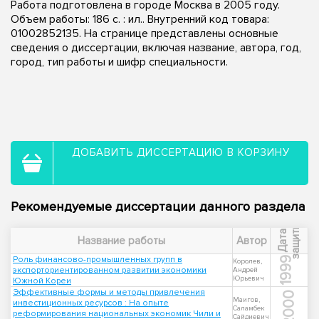
Работа подготовлена в городе Москва в 2005 году.
Объем работы: 186 с. : ил.. Внутренний код товара:
01002852135. На странице представлены основные
сведения о диссертации, включая название, автора, год,
город, тип работы и шифр специальности.
ДОБАВИТЬ ДИССЕРТАЦИЮ В КОРЗИНУ
Рекомендуемые диссертации данного раздела
ы
Д
а
т
а
з
а
щ
и
т
Название работы
Автор
Роль финансово-промышленных групп в
1999
Королев,
экспорториентированном развитии экономики
Андрей
Юрьевич
Южной Кореи
Эффективные формы и методы привлечения
2000
Маигов,
инвестиционных ресурсов : На опыте
Саламбек
реформирования национальных экономик Чили и
Сайдиевич