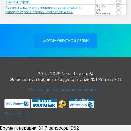
Южной Кореи
2009
Подоба,
Россия на рынках топливно-энергетических
Зоя
товаров стран Северо-Восточной Азии
Сергеевна
ФОРМА ОБРАТНОЙ СВЯЗИ
2014 -2026 New-disser.ru ©
Электронная библиотека диссертаций ФЛ Иванов Е О
Оплата, доставка, условия возврата
Check passport
Время генерации: 0.117, запросов: 962