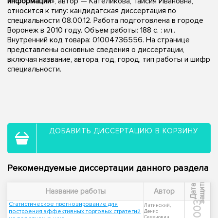
информации
», автор — Кателикова, Таисия Ивановна,
относится к типу: кандидатская диссертация по
специальности 08.00.12. Работа подготовлена в городе
Воронеж в 2010 году. Объем работы: 188 с. : ил..
Внутренний код товара: 01004736556. На странице
представлены основные сведения о диссертации,
включая название, автора, год, город, тип работы и шифр
специальности.
ДОБАВИТЬ ДИССЕРТАЦИЮ В КОРЗИНУ
Рекомендуемые диссертации данного раздела
ы
Д
а
т
а
з
а
щ
и
т
Название работы
Автор
2003
Статистическое прогнозирование для
Литинский,
построения эффективных торговых стратегий
Денис
Семенович