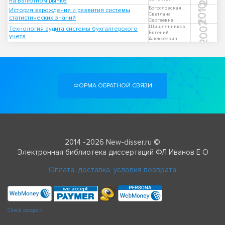
на валютном рынке
2010
Богословская,
История зарождения и развития системы
Светлана
статистических знаний
Сергеевна
2007
Шишлянников,
Технология аудита системы бухгалтерского
Евгений
учета
Алексеевич
ФОРМА ОБРАТНОЙ СВЯЗИ
2014 -2026 New-disser.ru ©
Электронная библиотека диссертаций ФЛ Иванов Е О
Оплата, доставка, условия возврата
Check passport