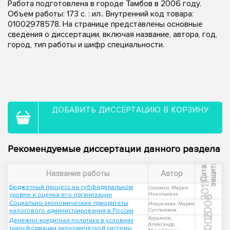
Работа подготовлена в городе Тамбов в 2006 году.
Объем работы: 173 с. : ил.. Внутренний код товара:
01002978578. На странице представлены основные
сведения о диссертации, включая название, автора, год,
город, тип работы и шифр специальности.
ДОБАВИТЬ ДИССЕРТАЦИЮ В КОРЗИНУ
Рекомендуемые диссертации данного раздела
ы
Д
а
т
а
з
а
щ
и
т
Название работы
Автор
2011
Бюджетный процесс на субфедеральном
Соломко, Мария
уровне и оценка его организации
Николаевна
2008
Социально-экономические приоритеты
Инаркиева, Марем
налогового администрирования в России
Султановна
2005
Курьянов,
Денежно-кредитная политика в условиях
Александр
трансформации экономической системы