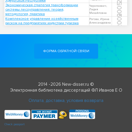
Удмуртской Республики
2005
Экономическая стратегия трансформации
Чернякевич,
системы лесоуправления: теория,
Лидия
Михайловна
методология, практика
2009
Комплексное управление хозяйственным
Рогова, Ирина
риском на предприятиях индустрии туризма
Александровна
ФОРМА ОБРАТНОЙ СВЯЗИ
2014 -2026 New-disser.ru ©
Электронная библиотека диссертаций ФЛ Иванов Е О
Оплата, доставка, условия возврата
Check passport