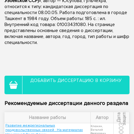
Узбекской ССР)
», автор — Юсупова, Гульчехра,
относится к типу: кандидатская диссертация по
специальности 08.00.05. Работа подготовлена в городе
Ташкент в 1984 году. Объем работы: 185 c. : ил.
Внутренний код товара: 01003431080. На странице
представлены основные сведения о диссертации,
включая название, автора, год, город, тип работы и шифр
специальности.
ДОБАВИТЬ ДИССЕРТАЦИЮ В КОРЗИНУ
Рекомендуемые диссертации данного раздела
ы
Д
а
т
а
з
а
щ
и
т
Название работы
Автор
2003
Развитие межрегиональных
Клюкин,
продовольственных связей : На материалах
Виталий
Федорович