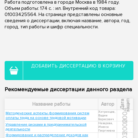
Работа подготовлена в городе Москва в 1984 году.
Объем работы: 174 c. : ил. Внутренний код товара:
01003425564. На странице представлены основные
сведения о диссертации, включая название, автора, год,
город, тип работы и шифр специальности.
ДОБАВИТЬ ДИССЕРТАЦИЮ В КОРЗИНУ
Рекомендуемые диссертации данного раздела
ы
Д
а
т
а
з
а
щ
и
т
Название работы
Автор
2004
Хитринцев,
Методические аспекты формирования систем
Вадим
оплаты труда на основе трудовой мотивации
Борисович
2000
Назарова,
Управление рисками в предпринимательской
Инесса
деятельности
Георгиевна
Формирование и распределение доходов как