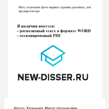
Автор:
Халкечев, Марат Нурчукович