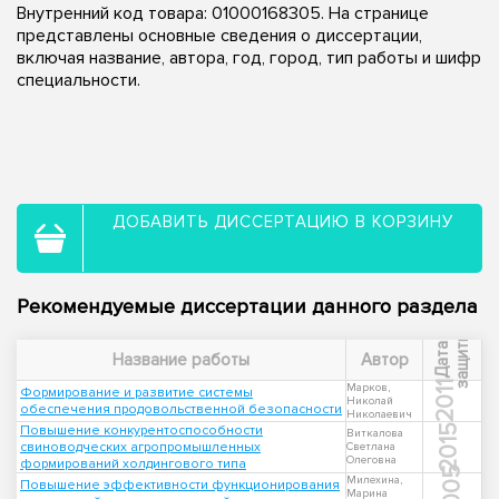
Внутренний код товара: 01000168305. На странице
представлены основные сведения о диссертации,
включая название, автора, год, город, тип работы и шифр
специальности.
ДОБАВИТЬ ДИССЕРТАЦИЮ В КОРЗИНУ
Рекомендуемые диссертации данного раздела
ы
Д
а
т
а
з
а
щ
и
т
Название работы
Автор
2011
Марков,
Формирование и развитие системы
Николай
обеспечения продовольственной безопасности
Николаевич
Повышение конкурентоспособности
2015
Виткалова
свиноводческих агропромышленных
Светлана
Олеговна
формирований холдингового типа
2005
Милехина,
Повышение эффективности функционирования
Марина