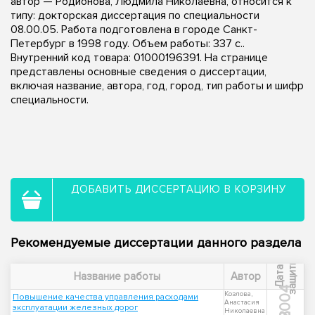
автор — Родионова, Людмила Николаевна, относится к
типу: докторская диссертация по специальности
08.00.05. Работа подготовлена в городе Санкт-
Петербург в 1998 году. Объем работы: 337 с..
Внутренний код товара: 01000196391. На странице
представлены основные сведения о диссертации,
включая название, автора, год, город, тип работы и шифр
специальности.
ДОБАВИТЬ ДИССЕРТАЦИЮ В КОРЗИНУ
Рекомендуемые диссертации данного раздела
ы
Д
а
т
а
з
а
щ
и
т
Название работы
Автор
2004
Козлова,
Повышение качества управления расходами
Анастасия
эксплуатации железных дорог
Николаевна