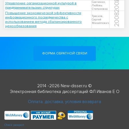
2008
Савченко,
Управление организационной культурой в
Любовь
предпринимательских структурах
Степановна
Повышение экономической эффективности
2008
Тресков,
информационного посредничества с
Сергей
использованием метода сбалансированного
Михайлович
ценообразования
ФОРМА ОБРАТНОЙ СВЯЗИ
2014 -2026 New-disser.ru ©
Электронная библиотека диссертаций ФЛ Иванов Е О
Оплата, доставка, условия возврата
Check passport