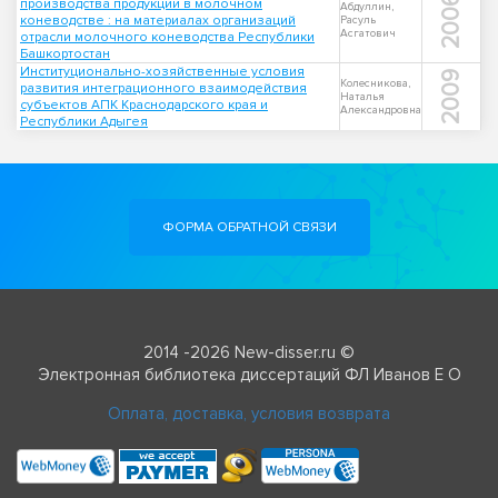
2006
производства продукции в молочном
Абдуллин,
коневодстве : на материалах организаций
Расуль
Асгатович
отрасли молочного коневодства Республики
Башкортостан
Институционально-хозяйственные условия
2009
Колесникова,
развития интеграционного взаимодействия
Наталья
субъектов АПК Краснодарского края и
Александровна
Республики Адыгея
ФОРМА ОБРАТНОЙ СВЯЗИ
2014 -2026 New-disser.ru ©
Электронная библиотека диссертаций ФЛ Иванов Е О
Оплата, доставка, условия возврата