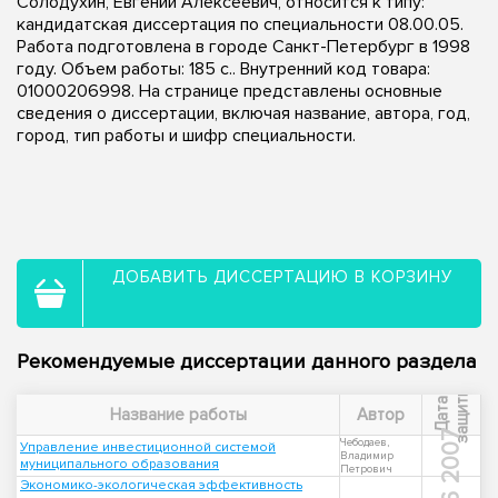
Солодухин, Евгений Алексеевич, относится к типу:
кандидатская диссертация по специальности 08.00.05.
Работа подготовлена в городе Санкт-Петербург в 1998
году. Объем работы: 185 с.. Внутренний код товара:
01000206998. На странице представлены основные
сведения о диссертации, включая название, автора, год,
город, тип работы и шифр специальности.
ДОБАВИТЬ ДИССЕРТАЦИЮ В КОРЗИНУ
Рекомендуемые диссертации данного раздела
ы
Д
а
т
а
з
а
щ
и
т
Название работы
Автор
2007
Чебодаев,
Управление инвестиционной системой
Владимир
муниципального образования
Петрович
Экономико-экологическая эффективность