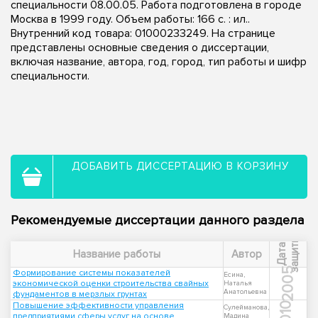
специальности 08.00.05. Работа подготовлена в городе
Москва в 1999 году. Объем работы: 166 с. : ил..
Внутренний код товара: 01000233249. На странице
представлены основные сведения о диссертации,
включая название, автора, год, город, тип работы и шифр
специальности.
ДОБАВИТЬ ДИССЕРТАЦИЮ В КОРЗИНУ
Рекомендуемые диссертации данного раздела
ы
Д
а
т
а
з
а
щ
и
т
Название работы
Автор
2005
Формирование системы показателей
Есина,
экономической оценки строительства свайных
Наталья
Анатольевна
фундаментов в мерзлых грунтах
Повышение эффективности управления
2010
Сулейманова,
предприятиями сферы услуг на основе
Мадина