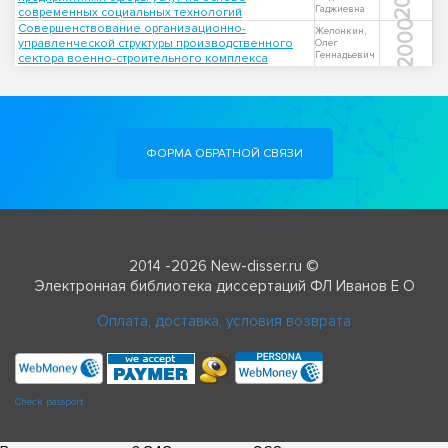
Гаджиевна
современных социальных технологий
2000
Совершенствование организационно-
Желонкин,
управленческой структуры производственного
Олег
Геннадьевич
сектора военно-строительного комплекса
ФОРМА ОБРАТНОЙ СВЯЗИ
2014 -2026 New-disser.ru ©
Электронная библиотека диссертаций ФЛ Иванов Е О
Оплата, доставка, условия возврата
Check passport