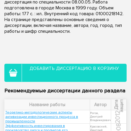
диссертация по специальности 08.00.05. Работа
подготовлена в городе Москва в 1999 году. Объем
работы: 177 с. : ил.. Внутренний код товара: 01000218142.
На странице представлены основные сведения о
диссертации, включая название, автора, год, город, тип
работы и шифр специальности.
ДОБАВИТЬ ДИССЕРТАЦИЮ В КОРЗИНУ
Рекомендуемые диссертации данного раздела
ы
Д
а
т
а
з
а
щ
и
т
Название работы
Автор
Теоретико-методологические аспекты
2012
Рогов,
активизации инвестиционного процесса в
Дмитрий
Владимирович
промышленности
2008
Эффективность инвестирования в
Красовский,
производство рапса и продуктов его
Дмитрий