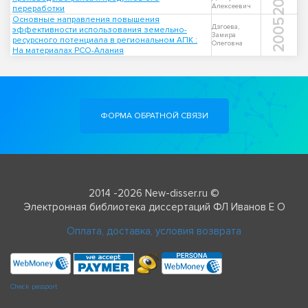
Алексеевич
переработки
Основные направления повышения
2005
Дзгоева,
эффективности использования земельно-
Замира
ресурсного потенциала в региональном АПК :
Олеговна
На материалах РСО-Алания
ФОРМА ОБРАТНОЙ СВЯЗИ
2014 -2026 New-disser.ru ©
Электронная библиотека диссертаций ФЛ Иванов Е О
Оплата, доставка, условия возврата
Check passport