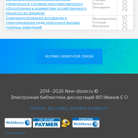
2007
Стародуб,
субрегиона в условиях пространственного
Оксана
Леонидовна
обособления и асимметрии хозяйственного
процесса во времени
2005
Совершенствование мотивации и
Мухамядиярова,
стимулирования труда персонала высших
Гульнара
Мясумовна
учебных заведений
ФОРМА ОБРАТНОЙ СВЯЗИ
2014 -2026 New-disser.ru ©
Электронная библиотека диссертаций ФЛ Иванов Е О
Оплата, доставка, условия возврата
Check passport