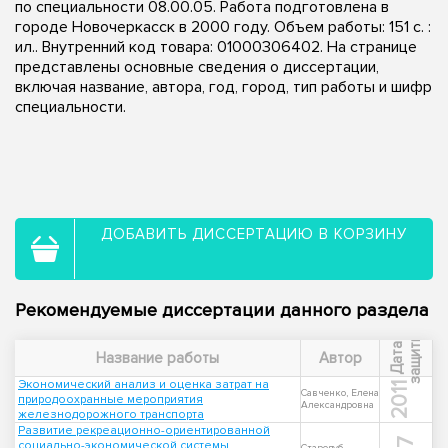
по специальности 08.00.05. Работа подготовлена в
городе Новочеркасск в 2000 году. Объем работы: 151 с. :
ил.. Внутренний код товара: 01000306402. На странице
представлены основные сведения о диссертации,
включая название, автора, год, город, тип работы и шифр
специальности.
ДОБАВИТЬ ДИССЕРТАЦИЮ В КОРЗИНУ
Рекомендуемые диссертации данного раздела
ы
Д
а
т
а
з
а
щ
и
т
Название работы
Автор
Экономический анализ и оценка затрат на
2011
Савченко, Елена
природоохранные мероприятия
Александровна
железнодорожного транспорта
Развитие рекреационно-ориентированной
социально-экономической системы