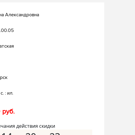
на Александровна
.00.05
атская
рск
с. : ил.
 руб.
нчания действия скидки