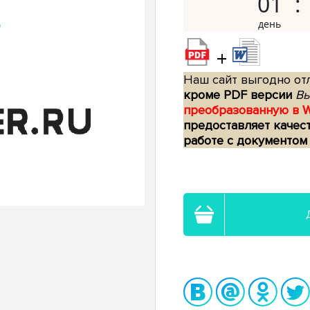
01
+
Наш сайт выгодно отл
кроме PDF версии
Вы
преобразованную в 
предоставляет качес
работе с документом