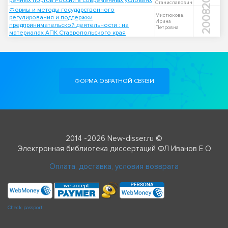
речных портов России в современных условиях
Станиславович
Формы и методы государственного
2008
Мистюкова,
регулирования и поддержки
Ирина
предпринимательской деятельности : на
Петровна
материалах АПК Ставропольского края
ФОРМА ОБРАТНОЙ СВЯЗИ
2014 -2026 New-disser.ru ©
Электронная библиотека диссертаций ФЛ Иванов Е О
Оплата, доставка, условия возврата
Check passport