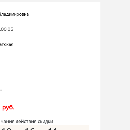
 Владимировна
.00.05
атская
с.
 руб.
нчания действия скидки