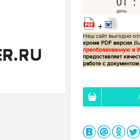
01
+
Наш сайт выгодно отл
кроме PDF версии
Вы
преобразованную в 
предоставляет качес
работе с документом