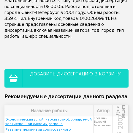
Анатольевич, относится к типу: докторская диссертация
по специальности 08.00.05. Работа подготовлена в
городе Санкт-Петербург в 2001 году. Объем работы:
359 с. : ил. Внутренний код товара: 01002609841. На
странице представлены основные сведения о
диссертации, включая название, автора, год, город, тип
работы и шифр специальности.
ДОБАВИТЬ ДИССЕРТАЦИЮ В КОРЗИНУ
Рекомендуемые диссертации данного раздела
ы
Д
а
т
а
з
а
щ
и
т
Название работы
Автор
2007
Кретинин,
Экономическая устойчивость трансформируемой
Валерий
хозяйственной системы региона
Алексеевич
Развитие механизма согласованного