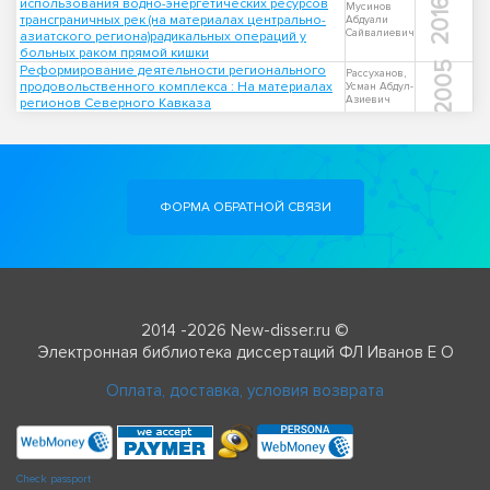
использования водно-энергетических ресурсов
2016
Мусинов
трансграничных рек (на материалах центрально-
Абдуали
Сайвалиевич
азиатского региона)радикальных операций у
больных раком прямой кишки
2005
Реформирование деятельности регионального
Рассуханов,
продовольственного комплекса : На материалах
Усман Абдул-
Азиевич
регионов Северного Кавказа
ФОРМА ОБРАТНОЙ СВЯЗИ
2014 -2026 New-disser.ru ©
Электронная библиотека диссертаций ФЛ Иванов Е О
Оплата, доставка, условия возврата
Check passport