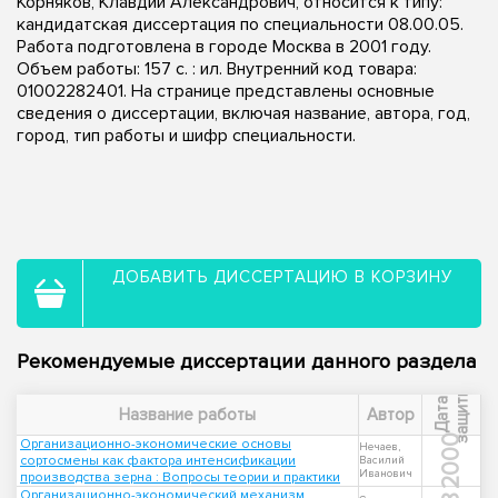
Корняков, Клавдий Александрович, относится к типу:
кандидатская диссертация по специальности 08.00.05.
Работа подготовлена в городе Москва в 2001 году.
Объем работы: 157 с. : ил. Внутренний код товара:
01002282401. На странице представлены основные
сведения о диссертации, включая название, автора, год,
город, тип работы и шифр специальности.
ДОБАВИТЬ ДИССЕРТАЦИЮ В КОРЗИНУ
Рекомендуемые диссертации данного раздела
ы
Д
а
т
а
з
а
щ
и
т
Название работы
Автор
2000
Организационно-экономические основы
Нечаев,
сортосмены как фактора интенсификации
Василий
Иванович
производства зерна : Вопросы теории и практики
Организационно-экономический механизм