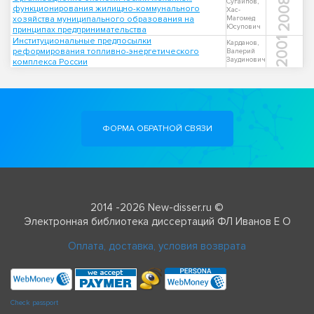
2008
Сугаипов,
функционирования жилищно-коммунального
Хас-
хозяйства муниципального образования на
Магомед
Юсупович
принципах предпринимательства
Институциональные предпосылки
2001
Карданов,
реформирования топливно-энергетического
Валерий
Заудинович
комплекса России
ФОРМА ОБРАТНОЙ СВЯЗИ
2014 -2026 New-disser.ru ©
Электронная библиотека диссертаций ФЛ Иванов Е О
Оплата, доставка, условия возврата
Check passport