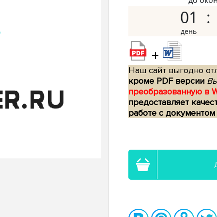
до око
01
+
Наш сайт выгодно отл
кроме PDF версии
Вы
преобразованную в 
предоставляет качес
работе с документом