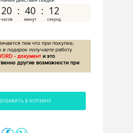
нчания действия скидки
20
40
11
ичается тем что при покупке,
 в подарок получаете
работу
WORD - документ
и это
твенно другие возможности при
ДОБАВИТЬ В КОРЗИНУ