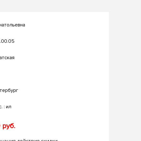
натольевна
.00.05
атская
тербург
. : ил
 руб.