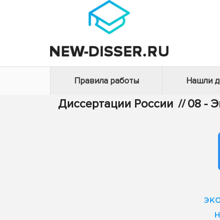
Правила работы
Нашли 
Диссертации России
//
08 - 
эк
н