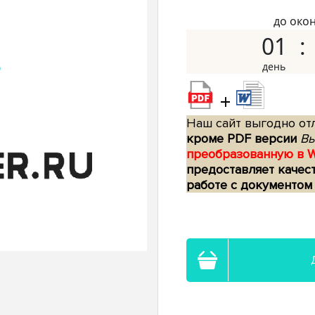
до око
01
+
Наш сайт выгодно отл
кроме PDF версии
Вы
преобразованную в 
предоставляет качес
работе с документом