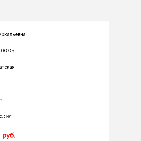
 Аркадьевна
.00.05
атская
р
с. : ил
 руб.