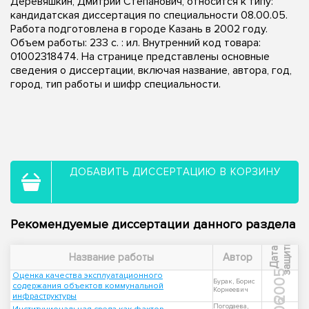
Деревяшкин, Дмитрий Степанович, относится к типу:
кандидатская диссертация по специальности 08.00.05.
Работа подготовлена в городе Казань в 2002 году.
Объем работы: 233 с. : ил. Внутренний код товара:
01002318474. На странице представлены основные
сведения о диссертации, включая название, автора, год,
город, тип работы и шифр специальности.
ДОБАВИТЬ ДИССЕРТАЦИЮ В КОРЗИНУ
Рекомендуемые диссертации данного раздела
ы
Д
а
т
а
з
а
щ
и
т
Название работы
Автор
2005
Оценка качества эксплуатационного
Бурак, Борис
содержания объектов коммунальной
Корнеевич
инфраструктуры
Погодаева,