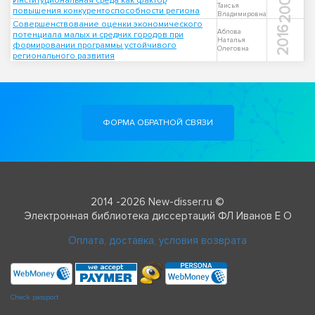
2006
Институциональная среда как фактор
Таисья
повышения конкурентоспособности региона
Владимировна
Совершенствование оценки экономического
2016
Аблова
потенциала малых и средних городов при
Наталья
формировании программы устойчивого
Олеговна
регионального развития
ФОРМА ОБРАТНОЙ СВЯЗИ
2014 -2026 New-disser.ru ©
Электронная библиотека диссертаций ФЛ Иванов Е О
Оплата, доставка, условия возврата
Check passport