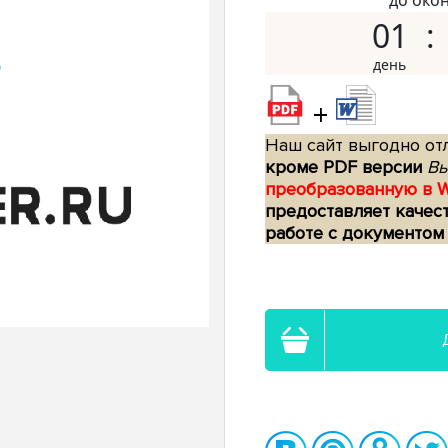
до око
01
+
Наш сайт выгодно отл
кроме PDF версии
Вы
преобразованную в 
предоставляет качес
работе с документом