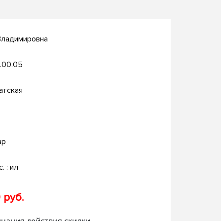
Владимировна
.00.05
атская
ар
с. : ил
 руб.