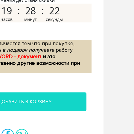
нчания действия скидки
19
28
21
ичается тем что при покупке,
 в подарок получаете
работу
WORD - документ
и это
твенно другие возможности при
ДОБАВИТЬ В КОРЗИНУ