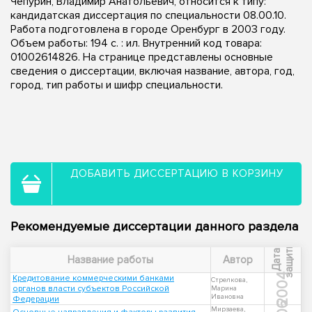
Чепурин, Владимир Анатольевич, относится к типу:
кандидатская диссертация по специальности 08.00.10.
Работа подготовлена в городе Оренбург в 2003 году.
Объем работы: 194 с. : ил. Внутренний код товара:
01002614826. На странице представлены основные
сведения о диссертации, включая название, автора, год,
город, тип работы и шифр специальности.
ДОБАВИТЬ ДИССЕРТАЦИЮ В КОРЗИНУ
Рекомендуемые диссертации данного раздела
ы
Д
а
т
а
з
а
щ
и
т
Название работы
Автор
2004
Кредитование коммерческими банками
Стрелкова,
органов власти субъектов Российской
Марина
Ивановна
Федерации
Мирзаева,