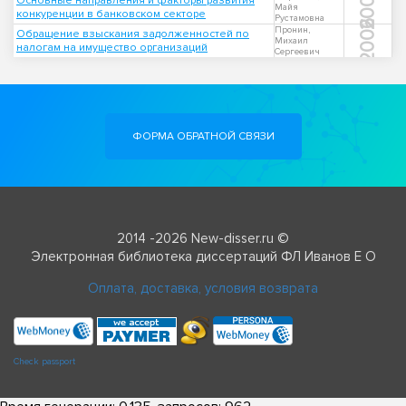
2006
Основные направления и факторы развития
Майя
конкуренции в банковском секторе
Рустамовна
2006
Пронин,
Обращение взыскания задолженностей по
Михаил
налогам на имущество организаций
Сергеевич
ФОРМА ОБРАТНОЙ СВЯЗИ
2014 -2026 New-disser.ru ©
Электронная библиотека диссертаций ФЛ Иванов Е О
Оплата, доставка, условия возврата
Check passport