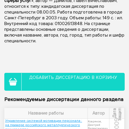
сферы услуг
», автор — Данилов, Павел Вячеславович,
относится к типу: кандидатская диссертация по
специальности 08.00.05. Работа подготовлена в городе
Санкт-Петербург в 2003 году. Объем работы: 149 с. : ил.
Внутренний код товара: 01002613848. На странице
представлены основные сведения о диссертации,
включая название, автора, год, город, тип работы и шифр
специальности.
ДОБАВИТЬ ДИССЕРТАЦИЮ В КОРЗИНУ
Рекомендуемые диссертации данного раздела
ы
Д
а
т
а
з
а
щ
и
т
Название работы
Автор
2009
Управление системой мотивации персонала :
Ковряков,
на примере российского металлургического
Дмитрий
Валентинович