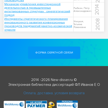
производства
Механизм управления инвестиционной
2014
деятельностью в промышленных
Рыбкин, Петр
интегрированных структурах : синергетический
Александрович
подход
Инструменты стратегического планирования
2008
Улицкая,
инновационного развития конверсионных
Татьяна
производств предприятий ракетно-космической
Романовна
отрасли
ФОРМА ОБРАТНОЙ СВЯЗИ
2014 -2026 New-disser.ru ©
Электронная библиотека диссертаций ФЛ Иванов Е О
Оплата, доставка, условия возврата