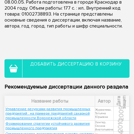
08.00.05. Работа подготовлена в городе Краснодар в
2004 году. Объем работы: 177 с. : ил.. Внутренний код
товара: 01002738893. На странице представлены
основные сведения о диссертации, включая название,
автора, год, город, тип работы и шифр специальности.
ДОБАВИТЬ ДИССЕРТАЦИЮ В КОРЗИНУ
Рекомендуемые диссертации данного раздела
ы
Д
а
т
а
з
а
щ
и
т
Название работы
Автор
2009
Управление ресурсами развития промышленных
Журавлева,
предприятий : на примере предприятий сахарной
Татьяна
Юрьевна
промышленности Воронежской области
2010
Зингер,
Формирование стратегии устойчивого развития
Оксана
промышленного предприятия
Анатольевна
Организационно-экономические основы системы