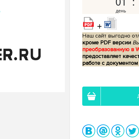
01
+
Наш сайт выгодно отл
кроме PDF версии
Вы
преобразованную в 
предоставляет качес
работе с документом