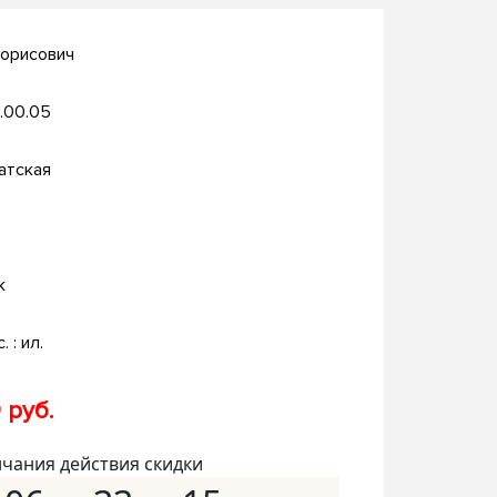
Борисович
.00.05
атская
к
. : ил.
 руб.
нчания действия скидки