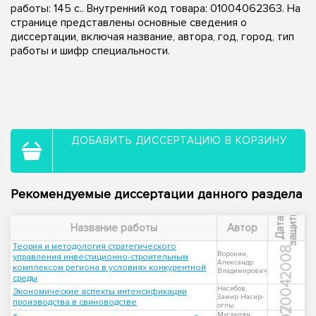
работы: 145 с.. Внутренний код товара: 01004062363. На
странице представлены основные сведения о
диссертации, включая название, автора, год, город, тип
работы и шифр специальности.
ДОБАВИТЬ ДИССЕРТАЦИЮ В КОРЗИНУ
Рекомендуемые диссертации данного раздела
ы
Д
а
т
а
з
а
щ
и
т
Название работы
Автор
Теория и методология стратегического
2008
Воронин,
управления инвестиционно-строительным
Александр
комплексом региона в условиях конкурентной
Владимирович
среды
2004
Насибов,
Экономические аспекты интенсификации
Замир Насир-
производства в свиноводстве
оглы
Мусаелян,