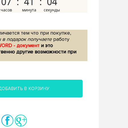
07
41
03
ичается тем что при покупке,
 в подарок получаете
работу
WORD - документ
и это
твенно другие возможности при
ДОБАВИТЬ В КОРЗИНУ