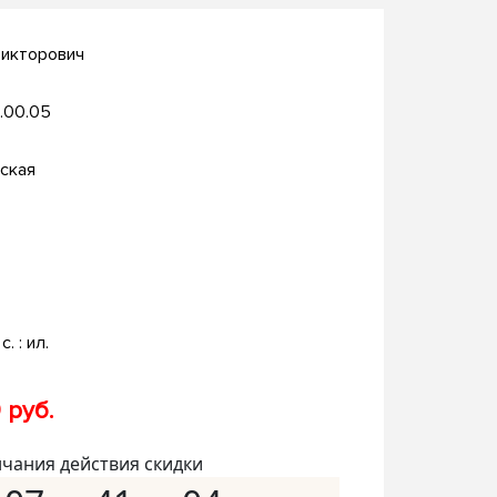
Викторович
.00.05
ская
с. : ил.
 руб.
нчания действия скидки