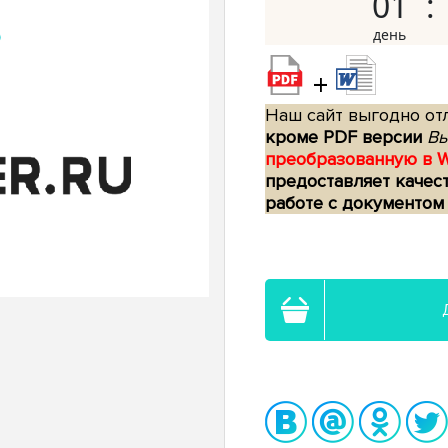
01
+
Наш сайт выгодно отл
кроме PDF версии
Вы
преобразованную в 
предоставляет качес
работе с документом