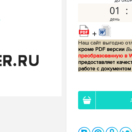
до око
01
+
Наш сайт выгодно отл
кроме PDF версии
Вы
преобразованную в 
предоставляет качес
работе с документом