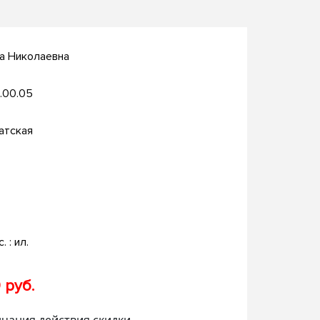
а Николаевна
.00.05
атская
. : ил.
 руб.