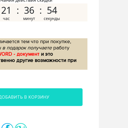
нчания действия скидки
21
36
53
ичается тем что при покупке,
 в подарок получаете
работу
WORD - документ
и это
твенно другие возможности при
ДОБАВИТЬ В КОРЗИНУ