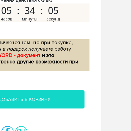
нчания действия скидки
05
34
04
ичается тем что при покупке,
 в подарок получаете
работу
WORD - документ
и это
твенно другие возможности при
ДОБАВИТЬ В КОРЗИНУ