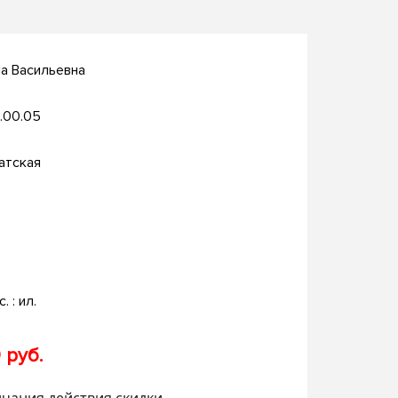
а Васильевна
.00.05
атская
. : ил.
 руб.