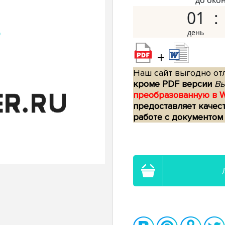
до око
01
+
Наш сайт выгодно отл
кроме PDF версии
Вы
преобразованную в 
предоставляет качес
работе с документом