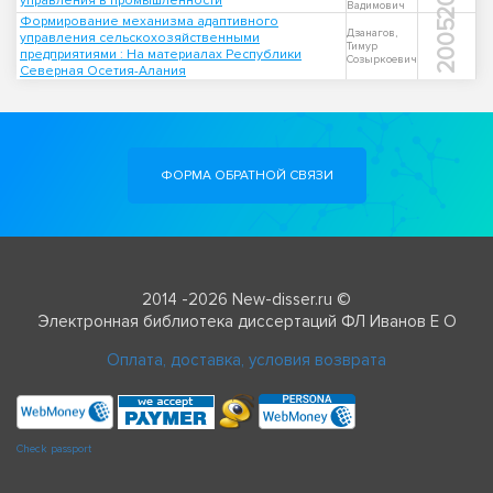
управления в промышленности
Вадимович
Формирование механизма адаптивного
2005
Дзанагов,
управления сельскохозяйственными
Тимур
предприятиями : На материалах Республики
Созыркоевич
Северная Осетия-Алания
ФОРМА ОБРАТНОЙ СВЯЗИ
2014 -2026 New-disser.ru ©
Электронная библиотека диссертаций ФЛ Иванов Е О
Оплата, доставка, условия возврата
Check passport