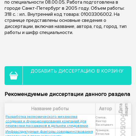
по специальности 08.00.05. Работа подготовлена в
городе Санкт-Петербург в 2005 году. Объем работы:
318 с. : ил.. Внутренний код товара: 01003306002. На
странице представлены основные сведения о
диссертации, включая название, автора, год, город, тип
работы и шифр специальности.
ДОБАВИТЬ ДИССЕРТАЦИЮ В КОРЗИНУ
Рекомендуемые диссертации данного раздела
ы
Д
а
т
а
з
а
щ
и
т
Название работы
Автор
2004
Разработка экономического механизма
Степов,
создания и функционирования компаний для
Виктор
Васильевич
перевозки пассажиров в дальнем следовании
2005
Кузнецов,
Инфраструктурные факторы совершенствования
Вячеслав