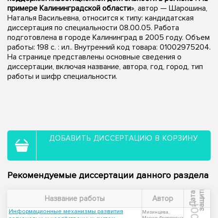
примере Калининградской области
», автор — Шарошина,
Наталья Васильевна, относится к типу: кандидатская
диссертация по специальности 08.00.05. Работа
подготовлена в городе Калининград в 2005 году. Объем
работы: 198 с. : ил.. Внутренний код товара: 01002975204.
На странице представлены основные сведения о
диссертации, включая название, автора, год, город, тип
работы и шифр специальности.
ДОБАВИТЬ ДИССЕРТАЦИЮ В КОРЗИНУ
Рекомендуемые диссертации данного раздела
ы
Д
а
т
а
з
а
щ
и
т
Название работы
Автор
2001
Информационные механизмы развития
Мизинцева,