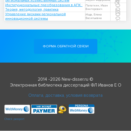
региональных хозяйственных систем
Мария Федоровна
2004
Институциональные преобразования в АПК :
Палаткин, Иван
Теория, методология, практика
Викторович
2007
Управление рисками региональной
Иода, Елена
инновационной системы
Васильевна
ФОРМА ОБРАТНОЙ СВЯЗИ
2014 -2026 New-disser.ru ©
Электронная библиотека диссертаций ФЛ Иванов Е О
Оплата, доставка, условия возврата
Check passport