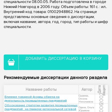
специальности 08.00.05. Работа подготовлена в городе
Нижний Новгород в 2006 году. Объем работы: 161 с. : ил..
Внутренний код товара: 01002948862. На странице
представлены основные сведения о диссертации,
включая название, автора, год, город, тип работы и шифр
специальности.
ДОБАВИТЬ ДИССЕРТАЦИЮ В КОРЗИНУ
Рекомендуемые диссертации данного раздела
ы
Д
а
т
а
з
а
щ
и
т
Название работы
Автор
2002
Сараева,
Влияние товарной формы обмена на
Оксана
деятельность промышленных предприятий
Николаевна
2006
Обоснование стратегии развития промышленных
Одина, Ольга
предприятий : на примере региональной сетевой
Юрьевна