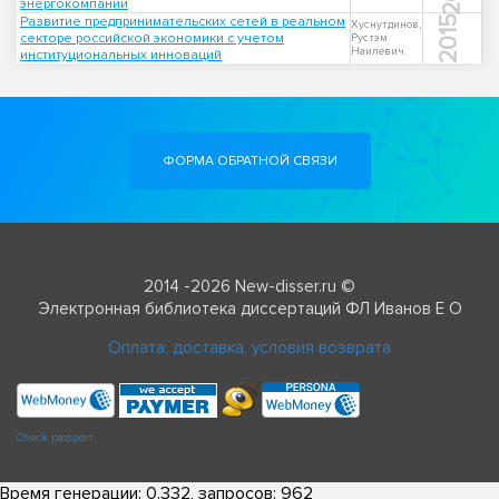
энергокомпании
Развитие предпринимательских сетей в реальном
2015
Хуснутдинов,
секторе российской экономики с учетом
Рустэм
Наилевич
институциональных инноваций
ФОРМА ОБРАТНОЙ СВЯЗИ
2014 -2026 New-disser.ru ©
Электронная библиотека диссертаций ФЛ Иванов Е О
Оплата, доставка, условия возврата
Check passport
Время генерации: 0.332, запросов: 962