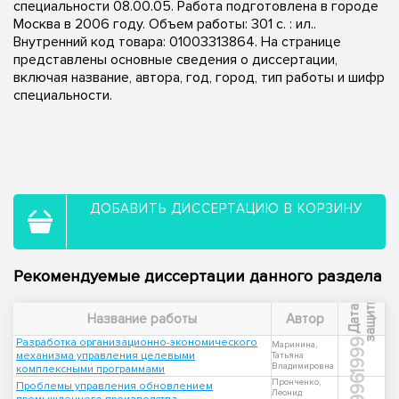
специальности 08.00.05. Работа подготовлена в городе
Москва в 2006 году. Объем работы: 301 с. : ил..
Внутренний код товара: 01003313864. На странице
представлены основные сведения о диссертации,
включая название, автора, год, город, тип работы и шифр
специальности.
ДОБАВИТЬ ДИССЕРТАЦИЮ В КОРЗИНУ
Рекомендуемые диссертации данного раздела
ы
Д
а
т
а
з
а
щ
и
т
Название работы
Автор
Разработка организационно-экономического
1999
Маринина,
механизма управления целевыми
Татьяна
Владимировна
комплексными программами
1996
Пронченко,
Проблемы управления обновлением
Леонид