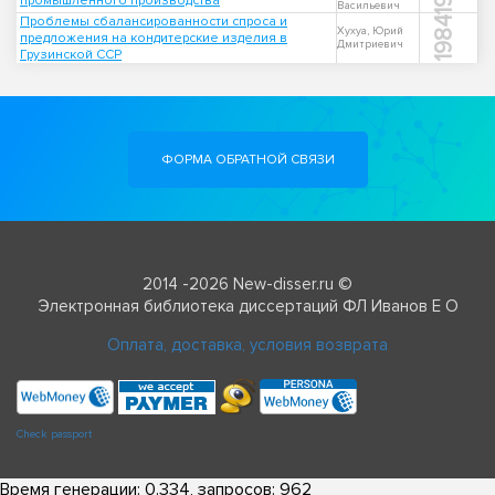
промышленного производства
Васильевич
Проблемы сбалансированности спроса и
1984
Хухуа, Юрий
предложения на кондитерские изделия в
Дмитриевич
Грузинской ССР
ФОРМА ОБРАТНОЙ СВЯЗИ
2014 -2026 New-disser.ru ©
Электронная библиотека диссертаций ФЛ Иванов Е О
Оплата, доставка, условия возврата
Check passport
Время генерации: 0.334, запросов: 962