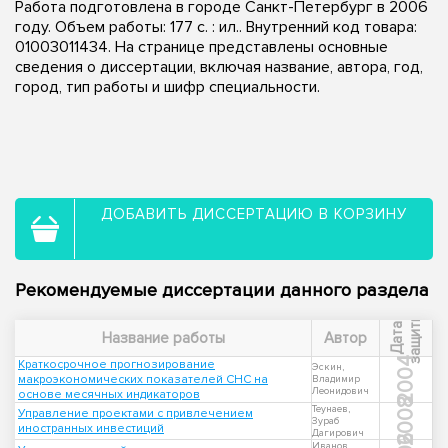
Работа подготовлена в городе Санкт-Петербург в 2006
году. Объем работы: 177 с. : ил.. Внутренний код товара:
01003011434. На странице представлены основные
сведения о диссертации, включая название, автора, год,
город, тип работы и шифр специальности.
ДОБАВИТЬ ДИССЕРТАЦИЮ В КОРЗИНУ
Рекомендуемые диссертации данного раздела
ы
Д
а
т
а
з
а
щ
и
т
Название работы
Автор
2004
Краткосрочное прогнозирование
Эскин,
макроэкономических показателей СНС на
Владимир
Леонидович
основе месячных индикаторов
2008
Теунаев,
Управление проектами с привлечением
Зураб
иностранных инвестиций
Дагирович
Иванов,