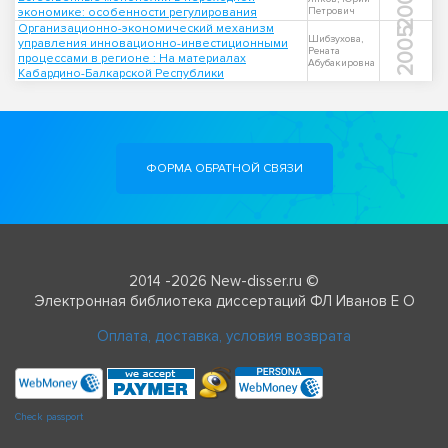
2002
экономике: особенности регулирования
Петрович
Организационно-экономический механизм
2005
Шибзухова,
управления инновационно-инвестиционными
Рената
процессами в регионе : На материалах
Абубакировна
Кабардино-Балкарской Республики
ФОРМА ОБРАТНОЙ СВЯЗИ
2014 -2026 New-disser.ru ©
Электронная библиотека диссертаций ФЛ Иванов Е О
Оплата, доставка, условия возврата
Check passport