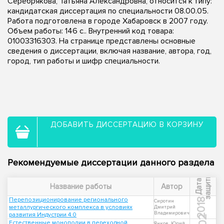
Серебрякова, Татьяна Александровна, относится к типу:
кандидатская диссертация по специальности 08.00.05.
Работа подготовлена в городе Хабаровск в 2007 году.
Объем работы: 146 с.. Внутренний код товара:
01003316303. На странице представлены основные
сведения о диссертации, включая название, автора, год,
город, тип работы и шифр специальности.
ДОБАВИТЬ ДИССЕРТАЦИЮ В КОРЗИНУ
Рекомендуемые диссертации данного раздела
ы
Д
а
т
а
з
а
щ
и
т
Название работы
Автор
Перепозиционирование регионального
2018
Сиротин
металлургического комплекса в условиях
Дмитрий
Владимирович
развития Индустрии 4.0
Естественные монополии в переходной
Янков, Юрий