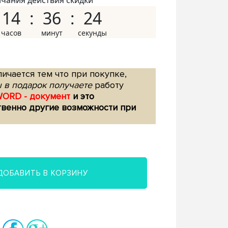
нчания действия скидки
14
36
23
ичается тем что при покупке,
 в подарок получаете
работу
WORD - документ
и это
твенно другие возможности при
ДОБАВИТЬ В КОРЗИНУ