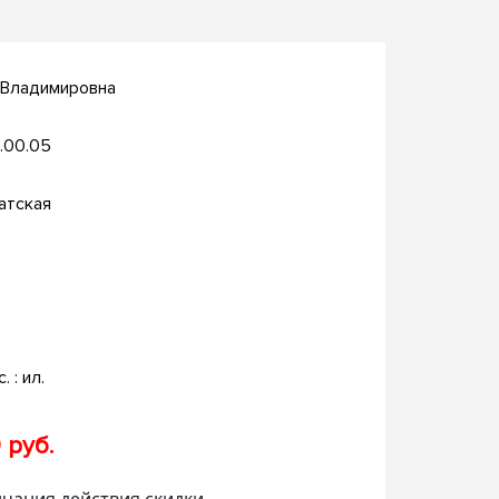
 Владимировна
.00.05
атская
. : ил.
 руб.