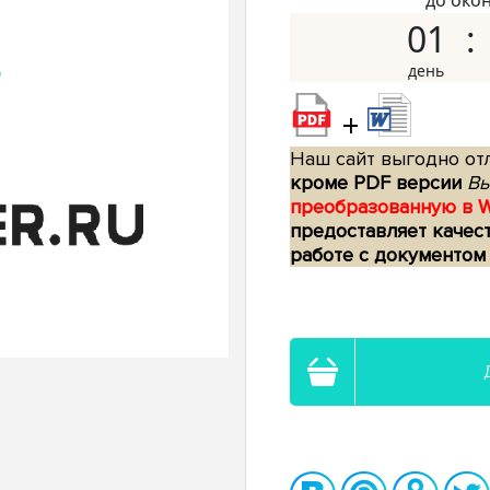
до око
01
+
Наш сайт выгодно отл
кроме PDF версии
Вы
преобразованную в 
предоставляет качес
работе с документом